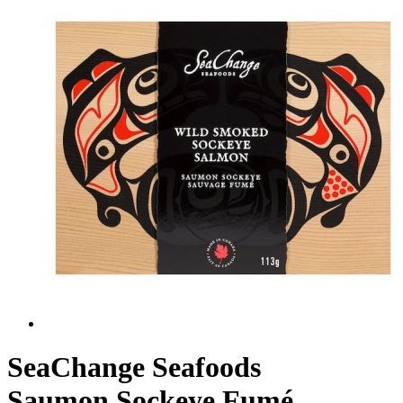
SeaChange Seafoods
Saumon Sockeye Fumé