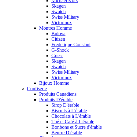
Michaël Kors
Skagen
Swatch
Swiss Military
Victorinox
Montres Homme
Bulova
Citizen
Frederique Constant
G-Shock
Guess
Skagen
Swatch
Swiss Military
Victorinox
Bijoux Homme
Confiserie
Produits Canadiens
Produits D'érable
Sirop D'érable
Biscuits à L'érable
Chocolats à L'érable
Thé et Café à L'érable
Bonbons et Sucre d'érable
Beurre D'érable