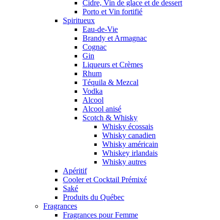
Cidre, Vin de glace et de dessert
Porto et Vin fortifié
Spiritueux
Eau-de-Vie
Brandy et Armagnac
Cognac
Gin
Liqueurs et Crèmes
Rhum
Téquila & Mezcal
Vodka
Alcool
Alcool anisé
Scotch & Whisky
Whisky écossais
Whisky canadien
Whisky américain
Whiskey irlandais
Whisky autres
Apéritif
Cooler et Cocktail Prémixé
Saké
Produits du Québec
Fragrances
Fragrances pour Femme