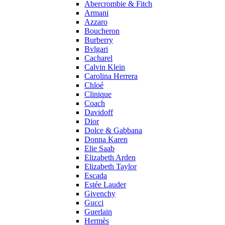
Abercrombie & Fitch
Armani
Azzaro
Boucheron
Burberry
Bvlgari
Cacharel
Calvin Klein
Carolina Herrera
Chloé
Clinique
Coach
Davidoff
Dior
Dolce & Gabbana
Donna Karen
Elie Saab
Elizabeth Arden
Elizabeth Taylor
Escada
Estée Lauder
Givenchy
Gucci
Guerlain
Hermès