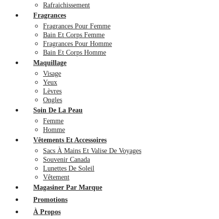
Rafraichissement
Fragrances
Fragrances Pour Femme
Bain Et Corps Femme
Fragrances Pour Homme
Bain Et Corps Homme
Maquillage
Visage
Yeux
Lèvres
Ongles
Soin De La Peau
Femme
Homme
Vêtements Et Accessoires
Sacs À Mains Et Valise De Voyages
Souvenir Canada
Lunettes De Soleil
Vêtement
Magasiner Par Marque
Promotions
À Propos