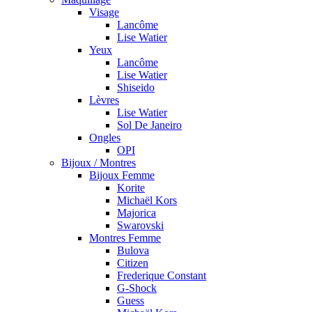
Visage
Lancôme
Lise Watier
Yeux
Lancôme
Lise Watier
Shiseido
Lèvres
Lise Watier
Sol De Janeiro
Ongles
OPI
Bijoux / Montres
Bijoux Femme
Korite
Michaël Kors
Majorica
Swarovski
Montres Femme
Bulova
Citizen
Frederique Constant
G-Shock
Guess