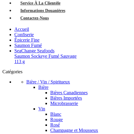
Service À La Clientèle
Informations Douanières
Contactez-Nous
Accueil
Confiserie
Épicerie Fine
Saumon Fumé
SeaChange Seafoods
Saumon Sockeye Fumé Sauvage
113 g
Catégories
Bière / Vin / Spiritueux
Bière
Bières Canadiennes
Bières Importées
Microbrasserie
Vin
Blanc
Rouge
Rosé
Champagne et Mousseux