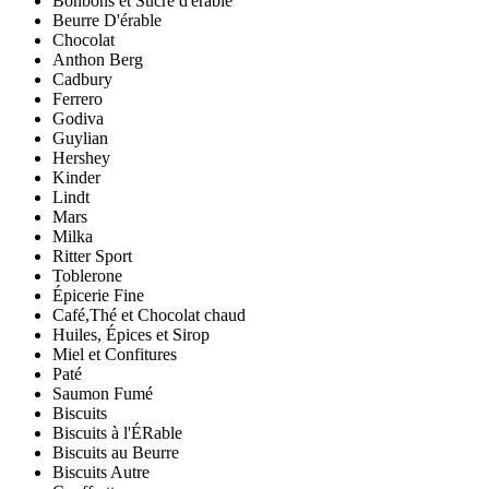
Bonbons et Sucre d'érable
Beurre D'érable
Chocolat
Anthon Berg
Cadbury
Ferrero
Godiva
Guylian
Hershey
Kinder
Lindt
Mars
Milka
Ritter Sport
Toblerone
Épicerie Fine
Café,Thé et Chocolat chaud
Huiles, Épices et Sirop
Miel et Confitures
Paté
Saumon Fumé
Biscuits
Biscuits à l'ÉRable
Biscuits au Beurre
Biscuits Autre