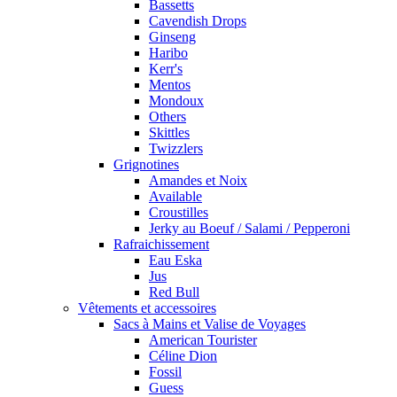
Bassetts
Cavendish Drops
Ginseng
Haribo
Kerr's
Mentos
Mondoux
Others
Skittles
Twizzlers
Grignotines
Amandes et Noix
Available
Croustilles
Jerky au Boeuf / Salami / Pepperoni
Rafraichissement
Eau Eska
Jus
Red Bull
Vêtements et accessoires
Sacs à Mains et Valise de Voyages
American Tourister
Céline Dion
Fossil
Guess