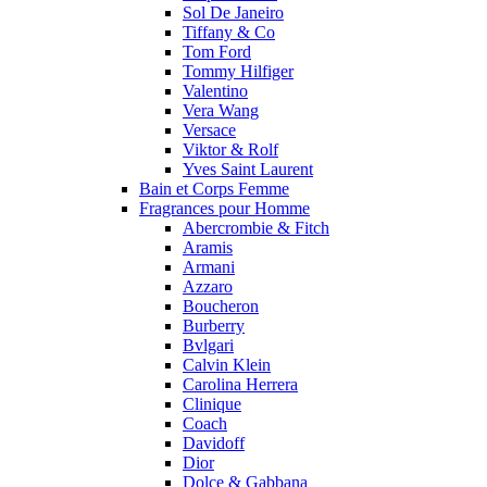
Sol De Janeiro
Tiffany & Co
Tom Ford
Tommy Hilfiger
Valentino
Vera Wang
Versace
Viktor & Rolf
Yves Saint Laurent
Bain et Corps Femme
Fragrances pour Homme
Abercrombie & Fitch
Aramis
Armani
Azzaro
Boucheron
Burberry
Bvlgari
Calvin Klein
Carolina Herrera
Clinique
Coach
Davidoff
Dior
Dolce & Gabbana