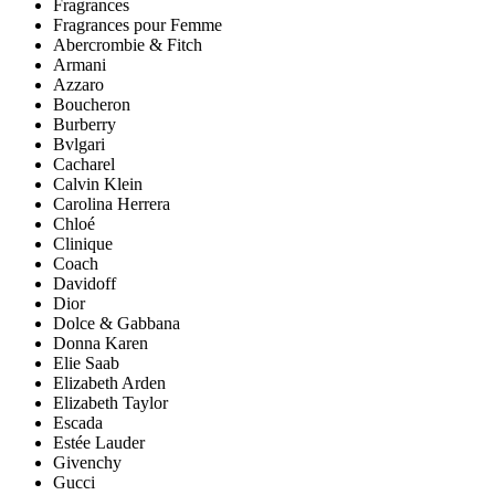
Fragrances
Fragrances pour Femme
Abercrombie & Fitch
Armani
Azzaro
Boucheron
Burberry
Bvlgari
Cacharel
Calvin Klein
Carolina Herrera
Chloé
Clinique
Coach
Davidoff
Dior
Dolce & Gabbana
Donna Karen
Elie Saab
Elizabeth Arden
Elizabeth Taylor
Escada
Estée Lauder
Givenchy
Gucci