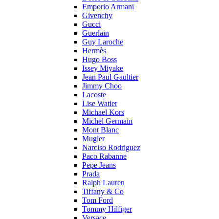
Emporio Armani
Givenchy
Gucci
Guerlain
Guy Laroche
Hermès
Hugo Boss
Issey Miyake
Jean Paul Gaultier
Jimmy Choo
Lacoste
Lise Watier
Michael Kors
Michel Germain
Mont Blanc
Mugler
Narciso Rodriguez
Paco Rabanne
Pepe Jeans
Prada
Ralph Lauren
Tiffany & Co
Tom Ford
Tommy Hilfiger
Versace