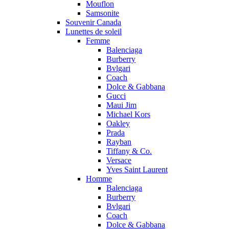
Mouflon
Samsonite
Souvenir Canada
Lunettes de soleil
Femme
Balenciaga
Burberry
Bvlgari
Coach
Dolce & Gabbana
Gucci
Maui Jim
Michael Kors
Oakley
Prada
Rayban
Tiffany & Co.
Versace
Yves Saint Laurent
Homme
Balenciaga
Burberry
Bvlgari
Coach
Dolce & Gabbana