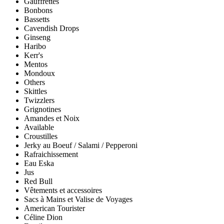
Gauffrettes
Bonbons
Bassetts
Cavendish Drops
Ginseng
Haribo
Kerr's
Mentos
Mondoux
Others
Skittles
Twizzlers
Grignotines
Amandes et Noix
Available
Croustilles
Jerky au Boeuf / Salami / Pepperoni
Rafraichissement
Eau Eska
Jus
Red Bull
Vêtements et accessoires
Sacs à Mains et Valise de Voyages
American Tourister
Céline Dion