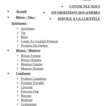
PROMOTIONS
À PROPOS
FAQ
CONTACTEZ-NOUS
Accueil
INFORMATIONS DOUANIÈRES
Bières / Vins /
SERVICE À LA CLIENTÈLE
Spiritueux
Spiritueux
Vin
Bière
Cooler Et Cocktail Prémixé
Produits Du Québec
Bijoux / Montres
Bijoux Femme
Bijoux Homme
Montres Femme
Montres Homme
Confiserie
Produits Canadiens
Produits D'érable
Chocolat
Épicerie Fine
Biscuits
Bonbons
Grignotines