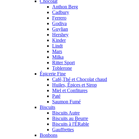
Chocolat
Anthon Berg
Cadbury
Ferrero
Godiva
Guylian
Hershey
Kinder
Lindt
Mars
Milka
Ritter Sport
Toblerone
Épicerie Fine
Café,Thé et Chocolat chaud
Huiles, Épices et Sirop
Miel et Confitures
Paté
Saumon Fumé
Biscuits
Biscuits Autre
Biscuits au Beurre
Biscuits à l'ÉRable
Gauffrettes
Bonbons