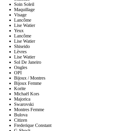
Soin Soleil
Maquillage
Visage
Lancôme
Lise Watier
Yeux
Lancôme
Lise Watier
Shiseido
Lèvres
Lise Watier
Sol De Janeiro
Ongles
OPI
Bijoux / Montres
Bijoux Femme
Korite
Michaël Kors
Majorica
Swarovski
Montres Femme
Bulova
Citizen
Frederique Constant
G-Shock