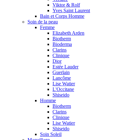
Viktor & Rolf
Yves Saint Laurent
Bain et Corps Homme
Soin de la peau
Femme
Elizabeth Arden
Biotherm
Bioderma
Clarins
Clinique
Dior
Estée Lauder
Guerlain
Lancôme
Lise Watier
L'Occitane
Shiseido
Homme
Biotherm
Clarins
Clinique
Lise Watier
Shiseido
Soin Soleil
Maquillage