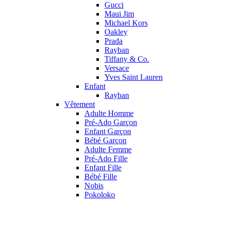
Gucci
Maui Jim
Michael Kors
Oakley
Prada
Rayban
Tiffany & Co.
Versace
Yves Saint Lauren
Enfant
Rayban
Vêtement
Adulte Homme
Pré-Ado Garçon
Enfant Garçon
Bébé Garçon
Adulte Femme
Pré-Ado Fille
Enfant Fille
Bébé Fille
Nobis
Pokoloko