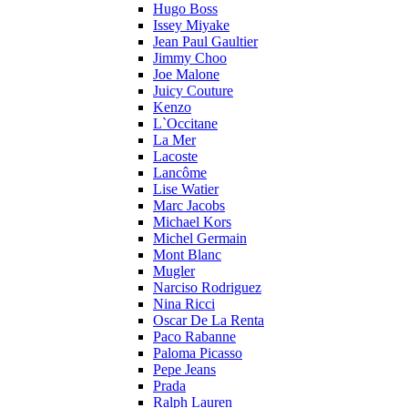
Hugo Boss
Issey Miyake
Jean Paul Gaultier
Jimmy Choo
Joe Malone
Juicy Couture
Kenzo
L`Occitane
La Mer
Lacoste
Lancôme
Lise Watier
Marc Jacobs
Michael Kors
Michel Germain
Mont Blanc
Mugler
Narciso Rodriguez
Nina Ricci
Oscar De La Renta
Paco Rabanne
Paloma Picasso
Pepe Jeans
Prada
Ralph Lauren