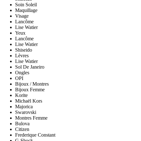
Soin Soleil
Maquillage
Visage
Lancôme
Lise Watier
Yeux
Lancôme
Lise Watier
Shiseido
Lèvres
Lise Watier
Sol De Janeiro
Ongles
OPI
Bijoux / Montres
Bijoux Femme
Korite
Michaël Kors
Majorica
Swarovski
Montres Femme
Bulova
Citizen
Frederique Constant
G-Shock