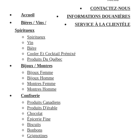
PROMOTIONS
À PROPOS
FAQ
CONTACTEZ-NOUS
Accueil
INFORMATIONS DOUANIÈRES
Bières / Vins /
SERVICE À LA CLIENTÈLE
Spiritueux
Spiritueux
Vin
Bière
Cooler Et Cocktail Prémixé
Produits Du Québec
Bijoux / Montres
Bijoux Femme
Bijoux Homme
Montres Femme
Montres Homme
Confiserie
Produits Canadiens
Produits D'érable
Chocolat
Épicerie Fine
Biscuits
Bonbons
Grignotines