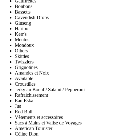
Gauffrettes
Bonbons
Bassetts
Cavendish Drops
Ginseng
Haribo
Kerr's
Mentos
Mondoux
Others
Skittles
Twizzlers
Grignotines
Amandes et Noix
Available
Croustilles
Jerky au Boeuf / Salami / Pepperoni
Rafraichissement
Eau Eska
Jus
Red Bull
Vêtements et accessoires
Sacs à Mains et Valise de Voyages
American Tourister
Céline Dion