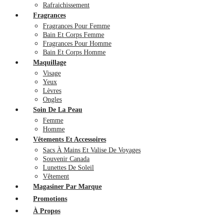
Rafraichissement
Fragrances
Fragrances Pour Femme
Bain Et Corps Femme
Fragrances Pour Homme
Bain Et Corps Homme
Maquillage
Visage
Yeux
Lèvres
Ongles
Soin De La Peau
Femme
Homme
Vêtements Et Accessoires
Sacs À Mains Et Valise De Voyages
Souvenir Canada
Lunettes De Soleil
Vêtement
Magasiner Par Marque
Promotions
À Propos