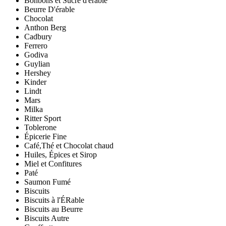
Bonbons et Sucre d'érable
Beurre D'érable
Chocolat
Anthon Berg
Cadbury
Ferrero
Godiva
Guylian
Hershey
Kinder
Lindt
Mars
Milka
Ritter Sport
Toblerone
Épicerie Fine
Café,Thé et Chocolat chaud
Huiles, Épices et Sirop
Miel et Confitures
Paté
Saumon Fumé
Biscuits
Biscuits à l'ÉRable
Biscuits au Beurre
Biscuits Autre