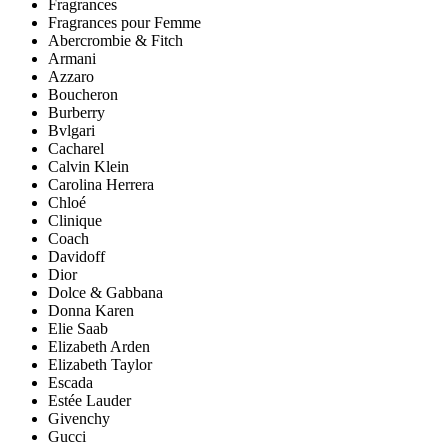
Fragrances
Fragrances pour Femme
Abercrombie & Fitch
Armani
Azzaro
Boucheron
Burberry
Bvlgari
Cacharel
Calvin Klein
Carolina Herrera
Chloé
Clinique
Coach
Davidoff
Dior
Dolce & Gabbana
Donna Karen
Elie Saab
Elizabeth Arden
Elizabeth Taylor
Escada
Estée Lauder
Givenchy
Gucci