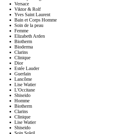
Versace
Viktor & Rolf
Yves Saint Laurent
Bain et Corps Homme
Soin de la peau
Femme
Elizabeth Arden
Biotherm
Bioderma
Clarins
Clinique
Dior
Estée Lauder
Guerlain
Lancôme
Lise Watier
L'Occitane
Shiseido
Homme
Biotherm
Clarins
Clinique
Lise Watier
Shiseido
Soin Soleil