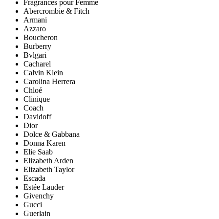
Fragrances pour Femme
Abercrombie & Fitch
Armani
Azzaro
Boucheron
Burberry
Bvlgari
Cacharel
Calvin Klein
Carolina Herrera
Chloé
Clinique
Coach
Davidoff
Dior
Dolce & Gabbana
Donna Karen
Elie Saab
Elizabeth Arden
Elizabeth Taylor
Escada
Estée Lauder
Givenchy
Gucci
Guerlain