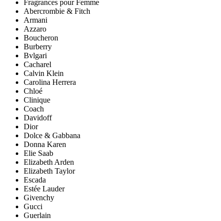
Fragrances pour Femme
Abercrombie & Fitch
Armani
Azzaro
Boucheron
Burberry
Bvlgari
Cacharel
Calvin Klein
Carolina Herrera
Chloé
Clinique
Coach
Davidoff
Dior
Dolce & Gabbana
Donna Karen
Elie Saab
Elizabeth Arden
Elizabeth Taylor
Escada
Estée Lauder
Givenchy
Gucci
Guerlain