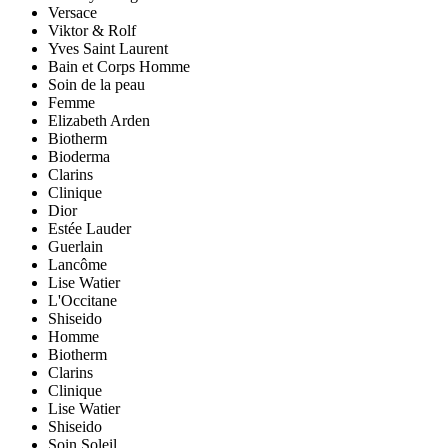
Versace
Viktor & Rolf
Yves Saint Laurent
Bain et Corps Homme
Soin de la peau
Femme
Elizabeth Arden
Biotherm
Bioderma
Clarins
Clinique
Dior
Estée Lauder
Guerlain
Lancôme
Lise Watier
L'Occitane
Shiseido
Homme
Biotherm
Clarins
Clinique
Lise Watier
Shiseido
Soin Soleil