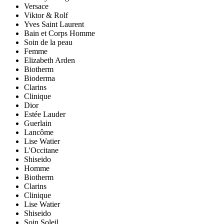
Versace
Viktor & Rolf
Yves Saint Laurent
Bain et Corps Homme
Soin de la peau
Femme
Elizabeth Arden
Biotherm
Bioderma
Clarins
Clinique
Dior
Estée Lauder
Guerlain
Lancôme
Lise Watier
L'Occitane
Shiseido
Homme
Biotherm
Clarins
Clinique
Lise Watier
Shiseido
Soin Soleil