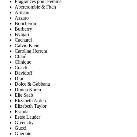
Fragrances pour Femme
Abercrombie & Fitch
Armani
Azzaro
Boucheron
Burberry
Bvlgari
Cacharel
Calvin Klein
Carolina Herrera
Chloé
Clinique
Coach
Davidoff
Dior
Dolce & Gabbana
Donna Karen
Elie Saab
Elizabeth Arden
Elizabeth Taylor
Escada
Estée Lauder
Givenchy
Gucci
Guerlain