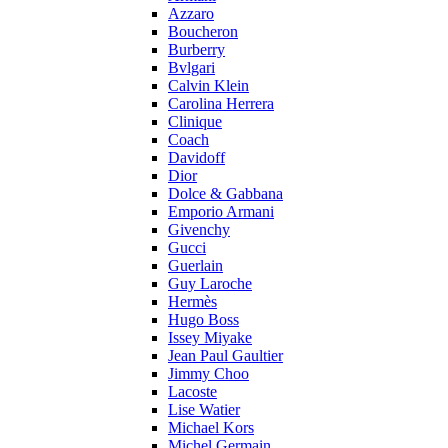
Azzaro
Boucheron
Burberry
Bvlgari
Calvin Klein
Carolina Herrera
Clinique
Coach
Davidoff
Dior
Dolce & Gabbana
Emporio Armani
Givenchy
Gucci
Guerlain
Guy Laroche
Hermès
Hugo Boss
Issey Miyake
Jean Paul Gaultier
Jimmy Choo
Lacoste
Lise Watier
Michael Kors
Michel Germain