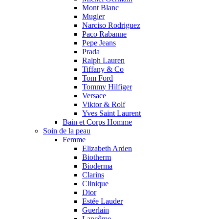
Mont Blanc
Mugler
Narciso Rodriguez
Paco Rabanne
Pepe Jeans
Prada
Ralph Lauren
Tiffany & Co
Tom Ford
Tommy Hilfiger
Versace
Viktor & Rolf
Yves Saint Laurent
Bain et Corps Homme
Soin de la peau
Femme
Elizabeth Arden
Biotherm
Bioderma
Clarins
Clinique
Dior
Estée Lauder
Guerlain
Lancôme