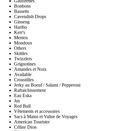
Gauffrettes
Bonbons
Bassetts
Cavendish Drops
Ginseng
Haribo
Kerr's
Mentos
Mondoux
Others
Skittles
Twizzlers
Grignotines
Amandes et Noix
Available
Croustilles
Jerky au Boeuf / Salami / Pepperoni
Rafraichissement
Eau Eska
Jus
Red Bull
Vêtements et accessoires
Sacs à Mains et Valise de Voyages
American Tourister
Céline Dion