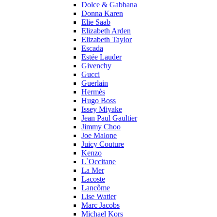
Dolce & Gabbana
Donna Karen
Elie Saab
Elizabeth Arden
Elizabeth Taylor
Escada
Estée Lauder
Givenchy
Gucci
Guerlain
Hermès
Hugo Boss
Issey Miyake
Jean Paul Gaultier
Jimmy Choo
Joe Malone
Juicy Couture
Kenzo
L`Occitane
La Mer
Lacoste
Lancôme
Lise Watier
Marc Jacobs
Michael Kors