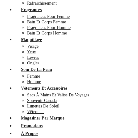
Rafraichissement
Fragrances
Fragrances Pour Femme
Bain Et Corps Femme
Fragrances Pour Homme
Bain Et Corps Homme
Maquillage
Visage
Yeux
Lèvres
Ongles
Soin De La Peau
Femme
Homme
Vêtements Et Accessoires
Sacs À Mains Et Valise De Voyages
Souvenir Canada
Lunettes De Soleil
Vêtement
Magasiner Par Marque
Promotions
À Propos