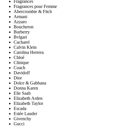
Fragrances
Fragrances pour Femme
Abercrombie & Fitch
Armani
Azzaro
Boucheron
Burberry
Bvlgari
Cacharel
Calvin Klein
Carolina Herrera
Chloé
Clinique
Coach
Davidoff
Dior
Dolce & Gabbana
Donna Karen
Elie Saab
Elizabeth Arden
Elizabeth Taylor
Escada
Estée Lauder
Givenchy
Gucci