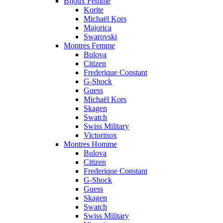
Bijoux Femme
Korite
Michaël Kors
Majorica
Swarovski
Montres Femme
Bulova
Citizen
Frederique Constant
G-Shock
Guess
Michaël Kors
Skagen
Swatch
Swiss Military
Victorinox
Montres Homme
Bulova
Citizen
Frederique Constant
G-Shock
Guess
Skagen
Swatch
Swiss Military