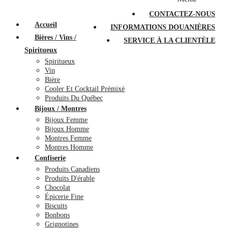
PROMOTIONS
À PROPOS
FAQ
CONTACTEZ-NOUS
Accueil
INFORMATIONS DOUANIÈRES
Bières / Vins /
SERVICE À LA CLIENTÈLE
Spiritueux
Spiritueux
Vin
Bière
Cooler Et Cocktail Prémixé
Produits Du Québec
Bijoux / Montres
Bijoux Femme
Bijoux Homme
Montres Femme
Montres Homme
Confiserie
Produits Canadiens
Produits D'érable
Chocolat
Épicerie Fine
Biscuits
Bonbons
Grignotines