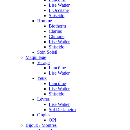
Lise Watier
L'Occitane
Shiseido
Homme
Biotherm
Clarins
Clinique
Lise Watier
Shiseido
Soin Soleil
Maquillage
Visage
Lancôme
Lise Watier
Yeux
Lancôme
Lise Watier
Shiseido
Lèvres
Lise Watier
Sol De Janeiro
Ongles
OPI
Bijoux / Montres