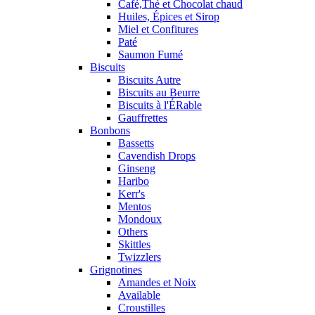
Café,Thé et Chocolat chaud
Huiles, Épices et Sirop
Miel et Confitures
Paté
Saumon Fumé
Biscuits
Biscuits Autre
Biscuits au Beurre
Biscuits à l'ÉRable
Gauffrettes
Bonbons
Bassetts
Cavendish Drops
Ginseng
Haribo
Kerr's
Mentos
Mondoux
Others
Skittles
Twizzlers
Grignotines
Amandes et Noix
Available
Croustilles