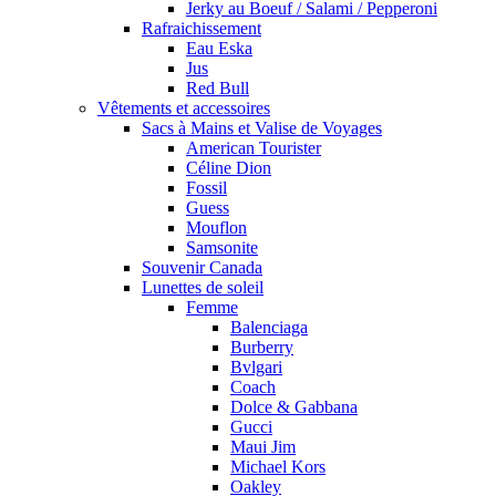
Jerky au Boeuf / Salami / Pepperoni
Rafraichissement
Eau Eska
Jus
Red Bull
Vêtements et accessoires
Sacs à Mains et Valise de Voyages
American Tourister
Céline Dion
Fossil
Guess
Mouflon
Samsonite
Souvenir Canada
Lunettes de soleil
Femme
Balenciaga
Burberry
Bvlgari
Coach
Dolce & Gabbana
Gucci
Maui Jim
Michael Kors
Oakley