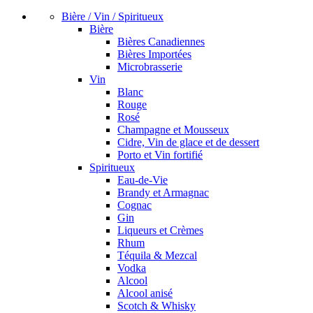
Bière / Vin / Spiritueux
Bière
Bières Canadiennes
Bières Importées
Microbrasserie
Vin
Blanc
Rouge
Rosé
Champagne et Mousseux
Cidre, Vin de glace et de dessert
Porto et Vin fortifié
Spiritueux
Eau-de-Vie
Brandy et Armagnac
Cognac
Gin
Liqueurs et Crèmes
Rhum
Téquila & Mezcal
Vodka
Alcool
Alcool anisé
Scotch & Whisky