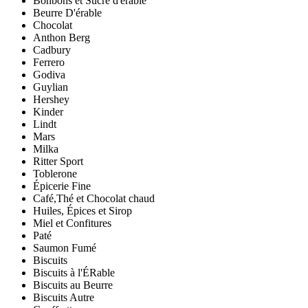
Bonbons et Sucre d'érable
Beurre D'érable
Chocolat
Anthon Berg
Cadbury
Ferrero
Godiva
Guylian
Hershey
Kinder
Lindt
Mars
Milka
Ritter Sport
Toblerone
Épicerie Fine
Café,Thé et Chocolat chaud
Huiles, Épices et Sirop
Miel et Confitures
Paté
Saumon Fumé
Biscuits
Biscuits à l'ÉRable
Biscuits au Beurre
Biscuits Autre