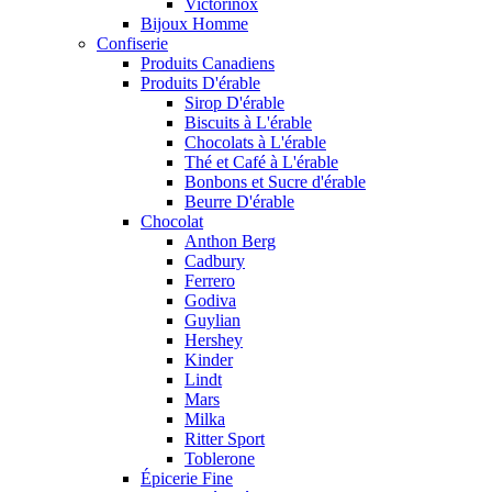
Victorinox
Bijoux Homme
Confiserie
Produits Canadiens
Produits D'érable
Sirop D'érable
Biscuits à L'érable
Chocolats à L'érable
Thé et Café à L'érable
Bonbons et Sucre d'érable
Beurre D'érable
Chocolat
Anthon Berg
Cadbury
Ferrero
Godiva
Guylian
Hershey
Kinder
Lindt
Mars
Milka
Ritter Sport
Toblerone
Épicerie Fine