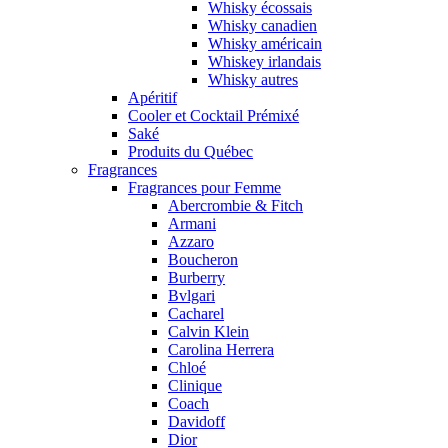
Whisky écossais
Whisky canadien
Whisky américain
Whiskey irlandais
Whisky autres
Apéritif
Cooler et Cocktail Prémixé
Saké
Produits du Québec
Fragrances
Fragrances pour Femme
Abercrombie & Fitch
Armani
Azzaro
Boucheron
Burberry
Bvlgari
Cacharel
Calvin Klein
Carolina Herrera
Chloé
Clinique
Coach
Davidoff
Dior