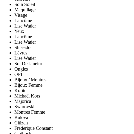
Soin Soleil
Maquillage
Visage
Lancôme
Lise Watier
Yeux
Lancôme
Lise Watier
Shiseido
Lèvres
Lise Watier
Sol De Janeiro
Ongles
OPI
Bijoux / Montres
Bijoux Femme
Korite
Michaël Kors
Majorica
Swarovski
Montres Femme
Bulova
Citizen
Frederique Constant
G-Shock