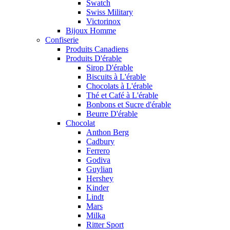
Swatch
Swiss Military
Victorinox
Bijoux Homme
Confiserie
Produits Canadiens
Produits D'érable
Sirop D'érable
Biscuits à L'érable
Chocolats à L'érable
Thé et Café à L'érable
Bonbons et Sucre d'érable
Beurre D'érable
Chocolat
Anthon Berg
Cadbury
Ferrero
Godiva
Guylian
Hershey
Kinder
Lindt
Mars
Milka
Ritter Sport