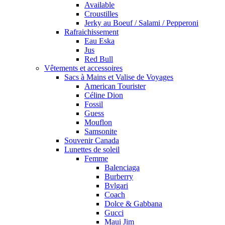
Available
Croustilles
Jerky au Boeuf / Salami / Pepperoni
Rafraichissement
Eau Eska
Jus
Red Bull
Vêtements et accessoires
Sacs à Mains et Valise de Voyages
American Tourister
Céline Dion
Fossil
Guess
Mouflon
Samsonite
Souvenir Canada
Lunettes de soleil
Femme
Balenciaga
Burberry
Bvlgari
Coach
Dolce & Gabbana
Gucci
Maui Jim