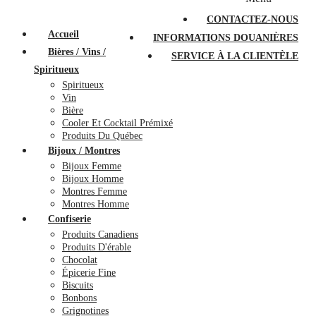
PROMOTIONS
À PROPOS
FAQ
CONTACTEZ-NOUS
Accueil
INFORMATIONS DOUANIÈRES
Bières / Vins /
SERVICE À LA CLIENTÈLE
Spiritueux
Spiritueux
Vin
Bière
Cooler Et Cocktail Prémixé
Produits Du Québec
Bijoux / Montres
Bijoux Femme
Bijoux Homme
Montres Femme
Montres Homme
Confiserie
Produits Canadiens
Produits D'érable
Chocolat
Épicerie Fine
Biscuits
Bonbons
Grignotines