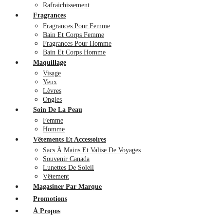
Rafraichissement
Fragrances
Fragrances Pour Femme
Bain Et Corps Femme
Fragrances Pour Homme
Bain Et Corps Homme
Maquillage
Visage
Yeux
Lèvres
Ongles
Soin De La Peau
Femme
Homme
Vêtements Et Accessoires
Sacs À Mains Et Valise De Voyages
Souvenir Canada
Lunettes De Soleil
Vêtement
Magasiner Par Marque
Promotions
À Propos