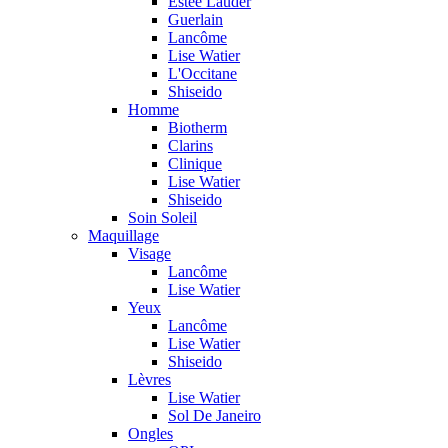
Estée Lauder
Guerlain
Lancôme
Lise Watier
L'Occitane
Shiseido
Homme
Biotherm
Clarins
Clinique
Lise Watier
Shiseido
Soin Soleil
Maquillage
Visage
Lancôme
Lise Watier
Yeux
Lancôme
Lise Watier
Shiseido
Lèvres
Lise Watier
Sol De Janeiro
Ongles