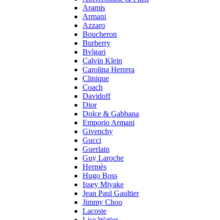
Aramis
Armani
Azzaro
Boucheron
Burberry
Bvlgari
Calvin Klein
Carolina Herrera
Clinique
Coach
Davidoff
Dior
Dolce & Gabbana
Emporio Armani
Givenchy
Gucci
Guerlain
Guy Laroche
Hermès
Hugo Boss
Issey Miyake
Jean Paul Gaultier
Jimmy Choo
Lacoste
Lise Watier