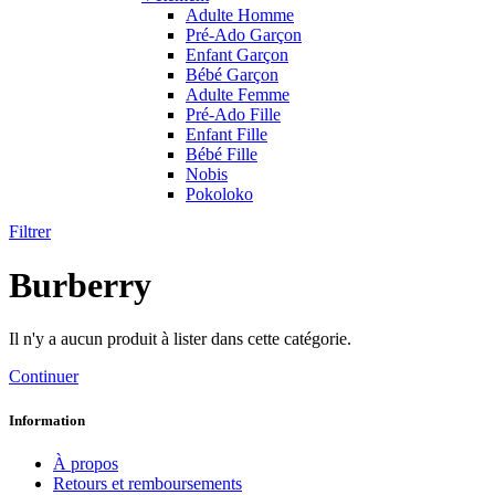
Adulte Homme
Pré-Ado Garçon
Enfant Garçon
Bébé Garçon
Adulte Femme
Pré-Ado Fille
Enfant Fille
Bébé Fille
Nobis
Pokoloko
Filtrer
Burberry
Il n'y a aucun produit à lister dans cette catégorie.
Continuer
Information
À propos
Retours et remboursements