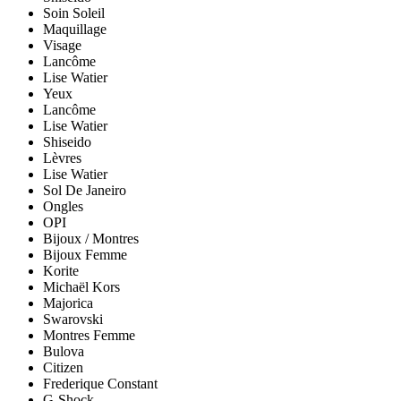
Soin Soleil
Maquillage
Visage
Lancôme
Lise Watier
Yeux
Lancôme
Lise Watier
Shiseido
Lèvres
Lise Watier
Sol De Janeiro
Ongles
OPI
Bijoux / Montres
Bijoux Femme
Korite
Michaël Kors
Majorica
Swarovski
Montres Femme
Bulova
Citizen
Frederique Constant
G-Shock