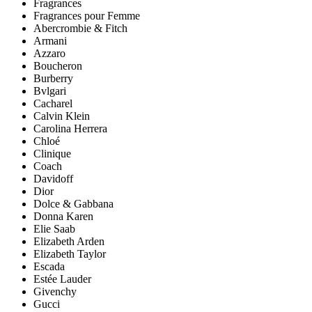
Fragrances
Fragrances pour Femme
Abercrombie & Fitch
Armani
Azzaro
Boucheron
Burberry
Bvlgari
Cacharel
Calvin Klein
Carolina Herrera
Chloé
Clinique
Coach
Davidoff
Dior
Dolce & Gabbana
Donna Karen
Elie Saab
Elizabeth Arden
Elizabeth Taylor
Escada
Estée Lauder
Givenchy
Gucci