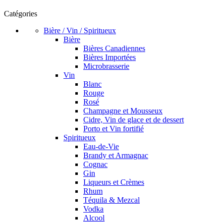
Catégories
Bière / Vin / Spiritueux
Bière
Bières Canadiennes
Bières Importées
Microbrasserie
Vin
Blanc
Rouge
Rosé
Champagne et Mousseux
Cidre, Vin de glace et de dessert
Porto et Vin fortifié
Spiritueux
Eau-de-Vie
Brandy et Armagnac
Cognac
Gin
Liqueurs et Crèmes
Rhum
Téquila & Mezcal
Vodka
Alcool