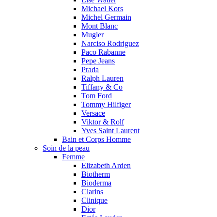
Michael Kors
Michel Germain
Mont Blanc
Mugler
Narciso Rodriguez
Paco Rabanne
Pepe Jeans
Prada
Ralph Lauren
Tiffany & Co
Tom Ford
Tommy Hilfiger
Versace
Viktor & Rolf
Yves Saint Laurent
Bain et Corps Homme
Soin de la peau
Femme
Elizabeth Arden
Biotherm
Bioderma
Clarins
Clinique
Dior