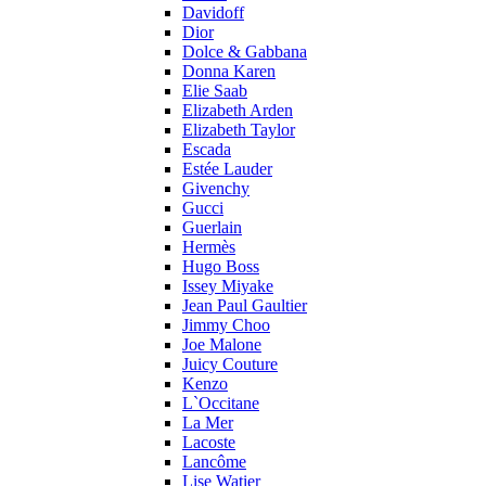
Davidoff
Dior
Dolce & Gabbana
Donna Karen
Elie Saab
Elizabeth Arden
Elizabeth Taylor
Escada
Estée Lauder
Givenchy
Gucci
Guerlain
Hermès
Hugo Boss
Issey Miyake
Jean Paul Gaultier
Jimmy Choo
Joe Malone
Juicy Couture
Kenzo
L`Occitane
La Mer
Lacoste
Lancôme
Lise Watier