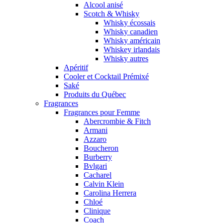
Alcool anisé
Scotch & Whisky
Whisky écossais
Whisky canadien
Whisky américain
Whiskey irlandais
Whisky autres
Apéritif
Cooler et Cocktail Prémixé
Saké
Produits du Québec
Fragrances
Fragrances pour Femme
Abercrombie & Fitch
Armani
Azzaro
Boucheron
Burberry
Bvlgari
Cacharel
Calvin Klein
Carolina Herrera
Chloé
Clinique
Coach