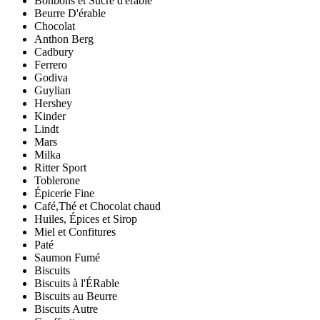
Bonbons et Sucre d'érable
Beurre D'érable
Chocolat
Anthon Berg
Cadbury
Ferrero
Godiva
Guylian
Hershey
Kinder
Lindt
Mars
Milka
Ritter Sport
Toblerone
Épicerie Fine
Café,Thé et Chocolat chaud
Huiles, Épices et Sirop
Miel et Confitures
Paté
Saumon Fumé
Biscuits
Biscuits à l'ÉRable
Biscuits au Beurre
Biscuits Autre