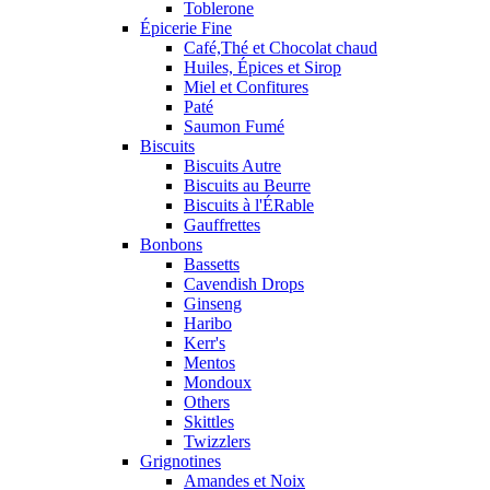
Toblerone
Épicerie Fine
Café,Thé et Chocolat chaud
Huiles, Épices et Sirop
Miel et Confitures
Paté
Saumon Fumé
Biscuits
Biscuits Autre
Biscuits au Beurre
Biscuits à l'ÉRable
Gauffrettes
Bonbons
Bassetts
Cavendish Drops
Ginseng
Haribo
Kerr's
Mentos
Mondoux
Others
Skittles
Twizzlers
Grignotines
Amandes et Noix