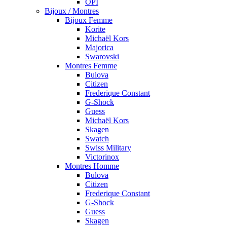
OPI
Bijoux / Montres
Bijoux Femme
Korite
Michaël Kors
Majorica
Swarovski
Montres Femme
Bulova
Citizen
Frederique Constant
G-Shock
Guess
Michaël Kors
Skagen
Swatch
Swiss Military
Victorinox
Montres Homme
Bulova
Citizen
Frederique Constant
G-Shock
Guess
Skagen