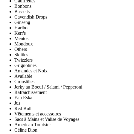
Gauffrettes
Bonbons
Bassetts
Cavendish Drops
Ginseng
Haribo
Kerr's
Mentos
Mondoux
Others
Skittles
Twizzlers
Grignotines
Amandes et Noix
Available
Croustilles
Jerky au Boeuf / Salami / Pepperoni
Rafraichissement
Eau Eska
Jus
Red Bull
Vêtements et accessoires
Sacs à Mains et Valise de Voyages
American Tourister
Céline Dion