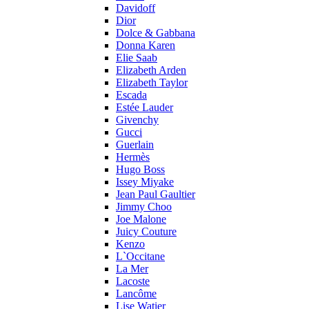
Davidoff
Dior
Dolce & Gabbana
Donna Karen
Elie Saab
Elizabeth Arden
Elizabeth Taylor
Escada
Estée Lauder
Givenchy
Gucci
Guerlain
Hermès
Hugo Boss
Issey Miyake
Jean Paul Gaultier
Jimmy Choo
Joe Malone
Juicy Couture
Kenzo
L`Occitane
La Mer
Lacoste
Lancôme
Lise Watier