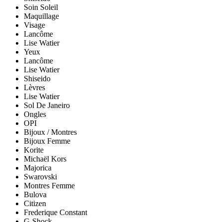
Soin Soleil
Maquillage
Visage
Lancôme
Lise Watier
Yeux
Lancôme
Lise Watier
Shiseido
Lèvres
Lise Watier
Sol De Janeiro
Ongles
OPI
Bijoux / Montres
Bijoux Femme
Korite
Michaël Kors
Majorica
Swarovski
Montres Femme
Bulova
Citizen
Frederique Constant
G-Shock