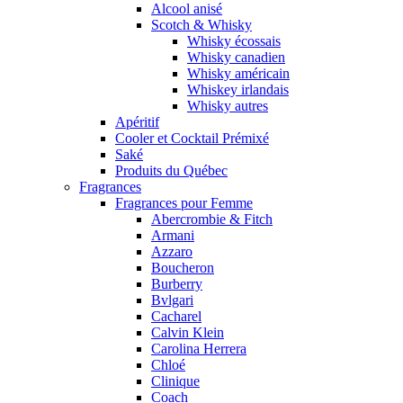
Alcool anisé
Scotch & Whisky
Whisky écossais
Whisky canadien
Whisky américain
Whiskey irlandais
Whisky autres
Apéritif
Cooler et Cocktail Prémixé
Saké
Produits du Québec
Fragrances
Fragrances pour Femme
Abercrombie & Fitch
Armani
Azzaro
Boucheron
Burberry
Bvlgari
Cacharel
Calvin Klein
Carolina Herrera
Chloé
Clinique
Coach