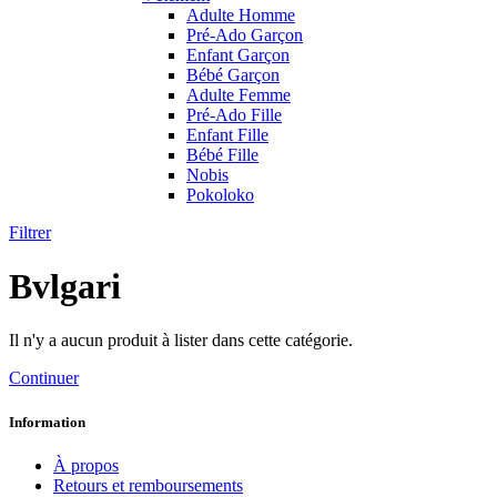
Adulte Homme
Pré-Ado Garçon
Enfant Garçon
Bébé Garçon
Adulte Femme
Pré-Ado Fille
Enfant Fille
Bébé Fille
Nobis
Pokoloko
Filtrer
Bvlgari
Il n'y a aucun produit à lister dans cette catégorie.
Continuer
Information
À propos
Retours et remboursements