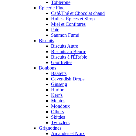
Toblerone
Épicerie Fine
Café,Thé et Chocolat chaud
Huiles, Épices et Sirop
Miel et Confitures
Paté
Saumon Fumé
Biscuits
Biscuits Autre
Biscuits au Beurre
Biscuits à l'ÉRable
Gauffrettes
Bonbons
Bassetts
Cavendish Drops
Ginseng
Haribo
Kerr's
Mentos
Mondoux
Others
Skittles
Twizzlers
Grignotines
Amandes et Noix