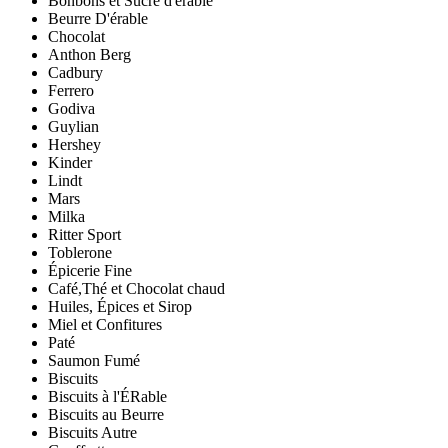
Bonbons et Sucre d'érable
Beurre D'érable
Chocolat
Anthon Berg
Cadbury
Ferrero
Godiva
Guylian
Hershey
Kinder
Lindt
Mars
Milka
Ritter Sport
Toblerone
Épicerie Fine
Café,Thé et Chocolat chaud
Huiles, Épices et Sirop
Miel et Confitures
Paté
Saumon Fumé
Biscuits
Biscuits à l'ÉRable
Biscuits au Beurre
Biscuits Autre