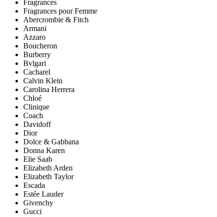
Fragrances
Fragrances pour Femme
Abercrombie & Fitch
Armani
Azzaro
Boucheron
Burberry
Bvlgari
Cacharel
Calvin Klein
Carolina Herrera
Chloé
Clinique
Coach
Davidoff
Dior
Dolce & Gabbana
Donna Karen
Elie Saab
Elizabeth Arden
Elizabeth Taylor
Escada
Estée Lauder
Givenchy
Gucci