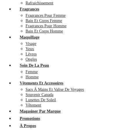
Rafraichissement
Fragrances
Fragrances Pour Femme
Bain Et Corps Femme
Fragrances Pour Homme
Bain Et Corps Homme
Maquillage
Visage
Yeux
Lèvres
Ongles
Soin De La Peau
Femme
Homme
Vêtements Et Accessoires
Sacs À Mains Et Valise De Voyages
Souvenir Canada
Lunettes De Soleil
Vêtement
Magasiner Par Marque
Promotions
À Propos