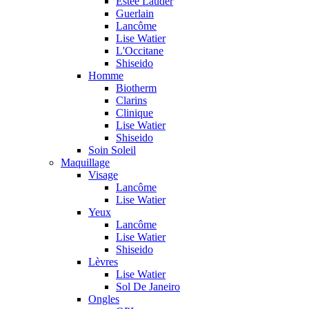
Estée Lauder
Guerlain
Lancôme
Lise Watier
L'Occitane
Shiseido
Homme
Biotherm
Clarins
Clinique
Lise Watier
Shiseido
Soin Soleil
Maquillage
Visage
Lancôme
Lise Watier
Yeux
Lancôme
Lise Watier
Shiseido
Lèvres
Lise Watier
Sol De Janeiro
Ongles