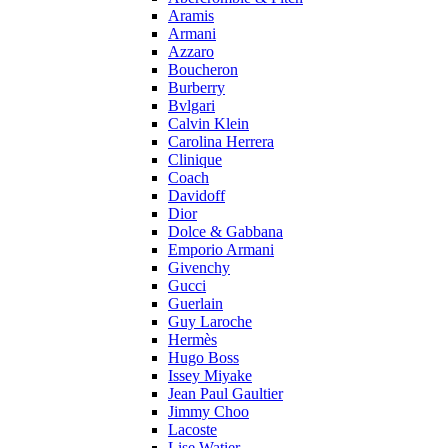
Aramis
Armani
Azzaro
Boucheron
Burberry
Bvlgari
Calvin Klein
Carolina Herrera
Clinique
Coach
Davidoff
Dior
Dolce & Gabbana
Emporio Armani
Givenchy
Gucci
Guerlain
Guy Laroche
Hermès
Hugo Boss
Issey Miyake
Jean Paul Gaultier
Jimmy Choo
Lacoste
Lise Watier