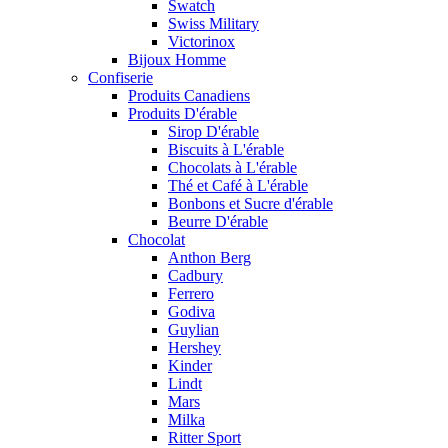
Swatch
Swiss Military
Victorinox
Bijoux Homme
Confiserie
Produits Canadiens
Produits D'érable
Sirop D'érable
Biscuits à L'érable
Chocolats à L'érable
Thé et Café à L'érable
Bonbons et Sucre d'érable
Beurre D'érable
Chocolat
Anthon Berg
Cadbury
Ferrero
Godiva
Guylian
Hershey
Kinder
Lindt
Mars
Milka
Ritter Sport