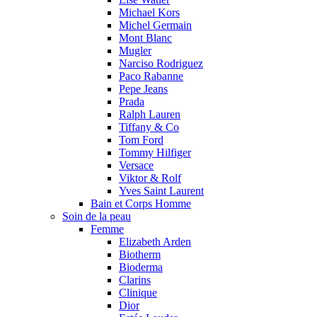
Michael Kors
Michel Germain
Mont Blanc
Mugler
Narciso Rodriguez
Paco Rabanne
Pepe Jeans
Prada
Ralph Lauren
Tiffany & Co
Tom Ford
Tommy Hilfiger
Versace
Viktor & Rolf
Yves Saint Laurent
Bain et Corps Homme
Soin de la peau
Femme
Elizabeth Arden
Biotherm
Bioderma
Clarins
Clinique
Dior