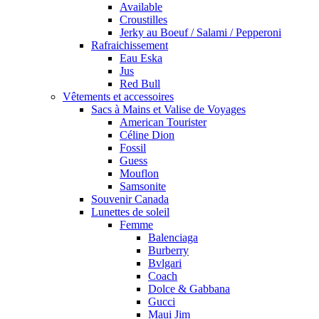
Available
Croustilles
Jerky au Boeuf / Salami / Pepperoni
Rafraichissement
Eau Eska
Jus
Red Bull
Vêtements et accessoires
Sacs à Mains et Valise de Voyages
American Tourister
Céline Dion
Fossil
Guess
Mouflon
Samsonite
Souvenir Canada
Lunettes de soleil
Femme
Balenciaga
Burberry
Bvlgari
Coach
Dolce & Gabbana
Gucci
Maui Jim