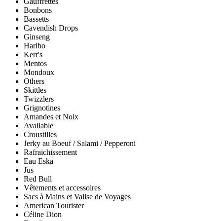
Gauffrettes
Bonbons
Bassetts
Cavendish Drops
Ginseng
Haribo
Kerr's
Mentos
Mondoux
Others
Skittles
Twizzlers
Grignotines
Amandes et Noix
Available
Croustilles
Jerky au Boeuf / Salami / Pepperoni
Rafraichissement
Eau Eska
Jus
Red Bull
Vêtements et accessoires
Sacs à Mains et Valise de Voyages
American Tourister
Céline Dion