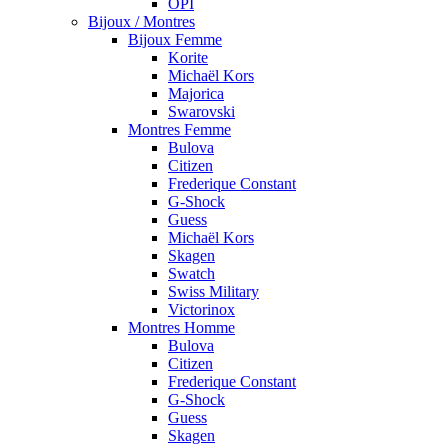
OPI
Bijoux / Montres
Bijoux Femme
Korite
Michaël Kors
Majorica
Swarovski
Montres Femme
Bulova
Citizen
Frederique Constant
G-Shock
Guess
Michaël Kors
Skagen
Swatch
Swiss Military
Victorinox
Montres Homme
Bulova
Citizen
Frederique Constant
G-Shock
Guess
Skagen