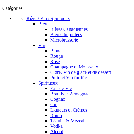
Catégories
Bière / Vin / Spiritueux
Bière
Bières Canadiennes
Bières Importées
Microbrasserie
Vin
Blanc
Rouge
Rosé
Champagne et Mousseux
Cidre, Vin de glace et de dessert
Porto et Vin fortifié
Spiritueux
Eau-de-Vie
Brandy et Armagnac
Cognac
Gin
Liqueurs et Crèmes
Rhum
Téquila & Mezcal
Vodka
Alcool