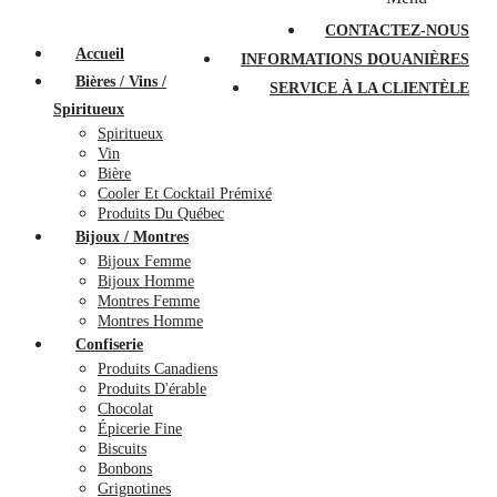
PROMOTIONS
À PROPOS
FAQ
CONTACTEZ-NOUS
Accueil
INFORMATIONS DOUANIÈRES
Bières / Vins /
SERVICE À LA CLIENTÈLE
Spiritueux
Spiritueux
Vin
Bière
Cooler Et Cocktail Prémixé
Produits Du Québec
Bijoux / Montres
Bijoux Femme
Bijoux Homme
Montres Femme
Montres Homme
Confiserie
Produits Canadiens
Produits D'érable
Chocolat
Épicerie Fine
Biscuits
Bonbons
Grignotines