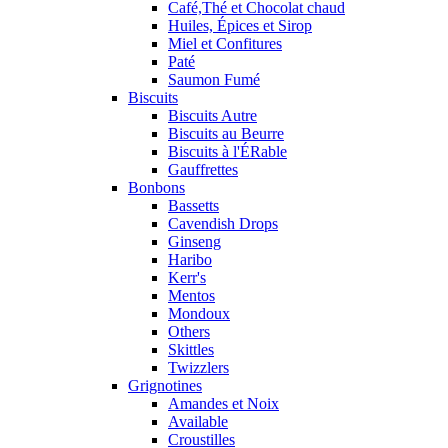
Café,Thé et Chocolat chaud
Huiles, Épices et Sirop
Miel et Confitures
Paté
Saumon Fumé
Biscuits
Biscuits Autre
Biscuits au Beurre
Biscuits à l'ÉRable
Gauffrettes
Bonbons
Bassetts
Cavendish Drops
Ginseng
Haribo
Kerr's
Mentos
Mondoux
Others
Skittles
Twizzlers
Grignotines
Amandes et Noix
Available
Croustilles