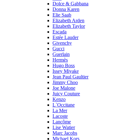
Dolce & Gabbana
Donna Karen
Elie Saab
Elizabeth Arden
Elizabeth Taylor
Escada
Estée Lauder
Givenchy
Gucci
Guerlain
Hermès
Hugo Boss
Issey Miyake
Jean Paul Gaultier
Jimmy Choo
Joe Malone
Juicy Couture
Kenzo
L`Occitane
La Mer
Lacoste
Lancôme
Lise Watier
Marc Jacobs
Michael Kors