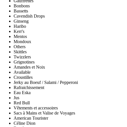
Gauffrettes
Bonbons
Bassetts
Cavendish Drops
Ginseng
Haribo
Kerr's
Mentos
Mondoux
Others
Skittles
Twizzlers
Grignotines
Amandes et Noix
Available
Croustilles
Jerky au Boeuf / Salami / Pepperoni
Rafraichissement
Eau Eska
Jus
Red Bull
Vêtements et accessoires
Sacs à Mains et Valise de Voyages
American Tourister
Céline Dion