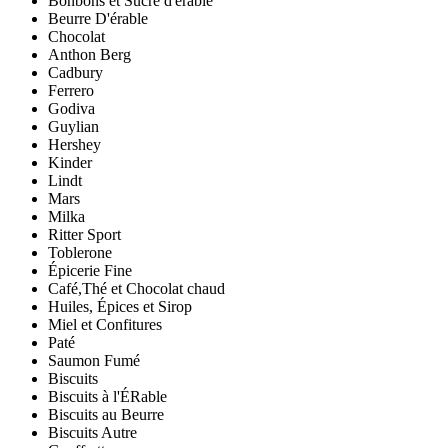
Bonbons et Sucre d'érable
Beurre D'érable
Chocolat
Anthon Berg
Cadbury
Ferrero
Godiva
Guylian
Hershey
Kinder
Lindt
Mars
Milka
Ritter Sport
Toblerone
Épicerie Fine
Café,Thé et Chocolat chaud
Huiles, Épices et Sirop
Miel et Confitures
Paté
Saumon Fumé
Biscuits
Biscuits à l'ÉRable
Biscuits au Beurre
Biscuits Autre