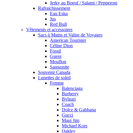
Jerky au Boeuf / Salami / Pepperoni
Rafraichissement
Eau Eska
Jus
Red Bull
Vêtements et accessoires
Sacs à Mains et Valise de Voyages
American Tourister
Céline Dion
Fossil
Guess
Mouflon
Samsonite
Souvenir Canada
Lunettes de soleil
Femme
Balenciaga
Burberry
Bvlgari
Coach
Dolce & Gabbana
Gucci
Maui Jim
Michael Kors
Oakley