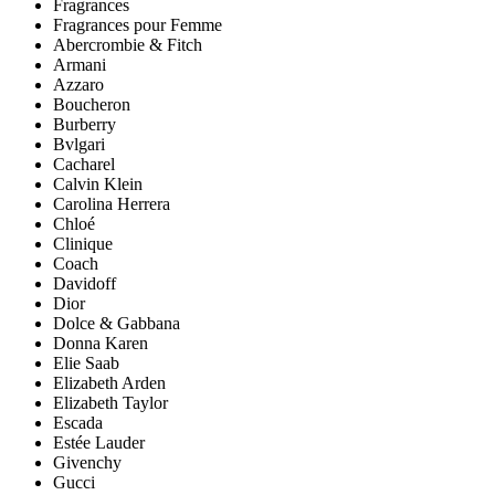
Fragrances
Fragrances pour Femme
Abercrombie & Fitch
Armani
Azzaro
Boucheron
Burberry
Bvlgari
Cacharel
Calvin Klein
Carolina Herrera
Chloé
Clinique
Coach
Davidoff
Dior
Dolce & Gabbana
Donna Karen
Elie Saab
Elizabeth Arden
Elizabeth Taylor
Escada
Estée Lauder
Givenchy
Gucci