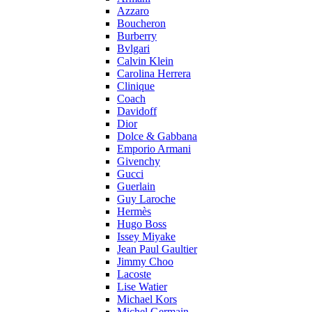
Azzaro
Boucheron
Burberry
Bvlgari
Calvin Klein
Carolina Herrera
Clinique
Coach
Davidoff
Dior
Dolce & Gabbana
Emporio Armani
Givenchy
Gucci
Guerlain
Guy Laroche
Hermès
Hugo Boss
Issey Miyake
Jean Paul Gaultier
Jimmy Choo
Lacoste
Lise Watier
Michael Kors
Michel Germain