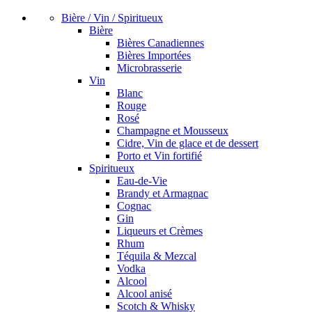
Bière / Vin / Spiritueux
Bière
Bières Canadiennes
Bières Importées
Microbrasserie
Vin
Blanc
Rouge
Rosé
Champagne et Mousseux
Cidre, Vin de glace et de dessert
Porto et Vin fortifié
Spiritueux
Eau-de-Vie
Brandy et Armagnac
Cognac
Gin
Liqueurs et Crèmes
Rhum
Téquila & Mezcal
Vodka
Alcool
Alcool anisé
Scotch & Whisky