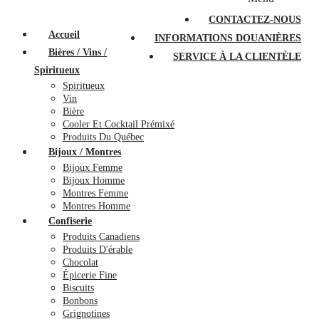
PROMOTIONS
À PROPOS
FAQ
CONTACTEZ-NOUS
Accueil
INFORMATIONS DOUANIÈRES
Bières / Vins /
SERVICE À LA CLIENTÈLE
Spiritueux
Spiritueux
Vin
Bière
Cooler Et Cocktail Prémixé
Produits Du Québec
Bijoux / Montres
Bijoux Femme
Bijoux Homme
Montres Femme
Montres Homme
Confiserie
Produits Canadiens
Produits D'érable
Chocolat
Épicerie Fine
Biscuits
Bonbons
Grignotines