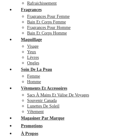
Rafraichissement
Fragrances
Fragrances Pour Femme
Bain Et Corps Femme
Fragrances Pour Homme
Bain Et Corps Homme
Maquillage
Visage
Yeux
Lèvres
Ongles
Soin De La Peau
Femme
Homme
Vêtements Et Accessoires
Sacs À Mains Et Valise De Voyages
Souvenir Canada
Lunettes De Soleil
Vêtement
Magasiner Par Marque
Promotions
À Propos