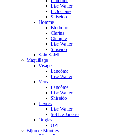
Lancôme
Lise Watier
L'Occitane
Shiseido
Homme
Biotherm
Clarins
Clinique
Lise Watier
Shiseido
Soin Soleil
Maquillage
Visage
Lancôme
Lise Watier
Yeux
Lancôme
Lise Watier
Shiseido
Lèvres
Lise Watier
Sol De Janeiro
Ongles
OPI
Bijoux / Montres