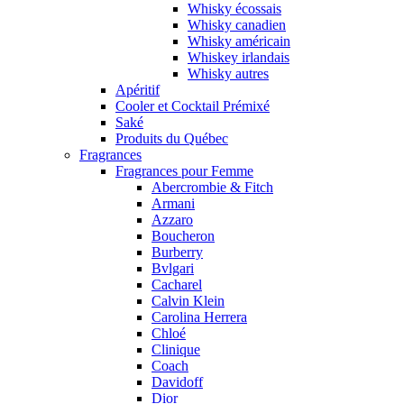
Whisky écossais
Whisky canadien
Whisky américain
Whiskey irlandais
Whisky autres
Apéritif
Cooler et Cocktail Prémixé
Saké
Produits du Québec
Fragrances
Fragrances pour Femme
Abercrombie & Fitch
Armani
Azzaro
Boucheron
Burberry
Bvlgari
Cacharel
Calvin Klein
Carolina Herrera
Chloé
Clinique
Coach
Davidoff
Dior