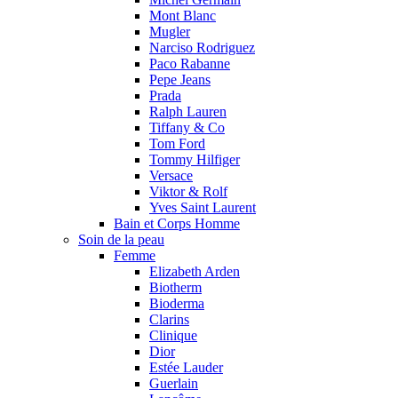
Mont Blanc
Mugler
Narciso Rodriguez
Paco Rabanne
Pepe Jeans
Prada
Ralph Lauren
Tiffany & Co
Tom Ford
Tommy Hilfiger
Versace
Viktor & Rolf
Yves Saint Laurent
Bain et Corps Homme
Soin de la peau
Femme
Elizabeth Arden
Biotherm
Bioderma
Clarins
Clinique
Dior
Estée Lauder
Guerlain