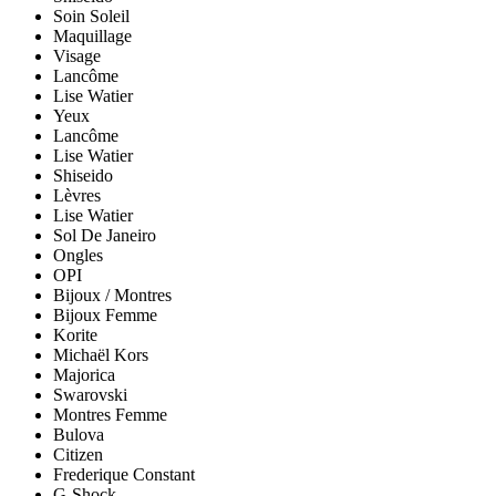
Soin Soleil
Maquillage
Visage
Lancôme
Lise Watier
Yeux
Lancôme
Lise Watier
Shiseido
Lèvres
Lise Watier
Sol De Janeiro
Ongles
OPI
Bijoux / Montres
Bijoux Femme
Korite
Michaël Kors
Majorica
Swarovski
Montres Femme
Bulova
Citizen
Frederique Constant
G-Shock