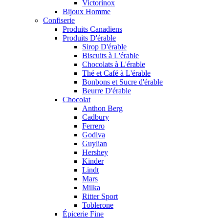
Victorinox
Bijoux Homme
Confiserie
Produits Canadiens
Produits D'érable
Sirop D'érable
Biscuits à L'érable
Chocolats à L'érable
Thé et Café à L'érable
Bonbons et Sucre d'érable
Beurre D'érable
Chocolat
Anthon Berg
Cadbury
Ferrero
Godiva
Guylian
Hershey
Kinder
Lindt
Mars
Milka
Ritter Sport
Toblerone
Épicerie Fine