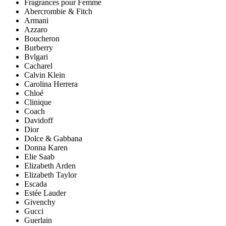
Fragrances pour Femme
Abercrombie & Fitch
Armani
Azzaro
Boucheron
Burberry
Bvlgari
Cacharel
Calvin Klein
Carolina Herrera
Chloé
Clinique
Coach
Davidoff
Dior
Dolce & Gabbana
Donna Karen
Elie Saab
Elizabeth Arden
Elizabeth Taylor
Escada
Estée Lauder
Givenchy
Gucci
Guerlain