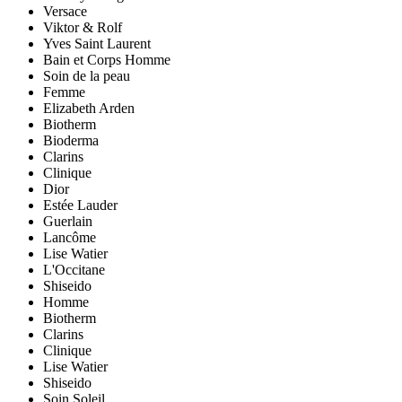
Versace
Viktor & Rolf
Yves Saint Laurent
Bain et Corps Homme
Soin de la peau
Femme
Elizabeth Arden
Biotherm
Bioderma
Clarins
Clinique
Dior
Estée Lauder
Guerlain
Lancôme
Lise Watier
L'Occitane
Shiseido
Homme
Biotherm
Clarins
Clinique
Lise Watier
Shiseido
Soin Soleil