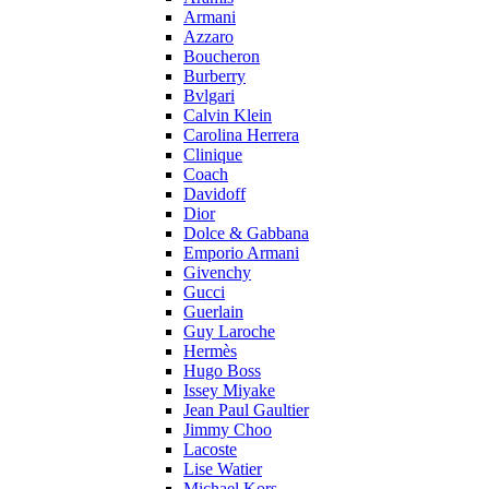
Armani
Azzaro
Boucheron
Burberry
Bvlgari
Calvin Klein
Carolina Herrera
Clinique
Coach
Davidoff
Dior
Dolce & Gabbana
Emporio Armani
Givenchy
Gucci
Guerlain
Guy Laroche
Hermès
Hugo Boss
Issey Miyake
Jean Paul Gaultier
Jimmy Choo
Lacoste
Lise Watier
Michael Kors