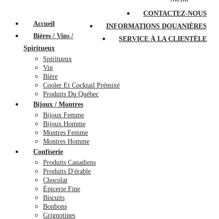
PROMOTIONS
À PROPOS
FAQ
CONTACTEZ-NOUS
Accueil
INFORMATIONS DOUANIÈRES
Bières / Vins /
SERVICE À LA CLIENTÈLE
Spiritueux
Spiritueux
Vin
Bière
Cooler Et Cocktail Prémixé
Produits Du Québec
Bijoux / Montres
Bijoux Femme
Bijoux Homme
Montres Femme
Montres Homme
Confiserie
Produits Canadiens
Produits D'érable
Chocolat
Épicerie Fine
Biscuits
Bonbons
Grignotines