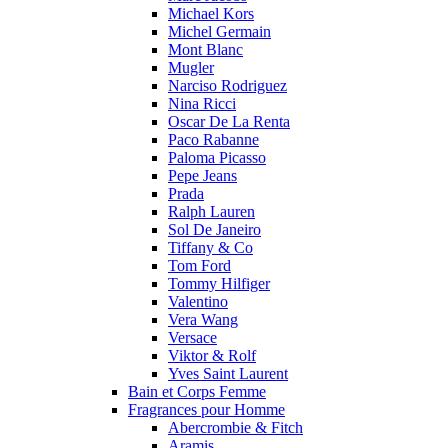
Michael Kors
Michel Germain
Mont Blanc
Mugler
Narciso Rodriguez
Nina Ricci
Oscar De La Renta
Paco Rabanne
Paloma Picasso
Pepe Jeans
Prada
Ralph Lauren
Sol De Janeiro
Tiffany & Co
Tom Ford
Tommy Hilfiger
Valentino
Vera Wang
Versace
Viktor & Rolf
Yves Saint Laurent
Bain et Corps Femme
Fragrances pour Homme
Abercrombie & Fitch
Aramis