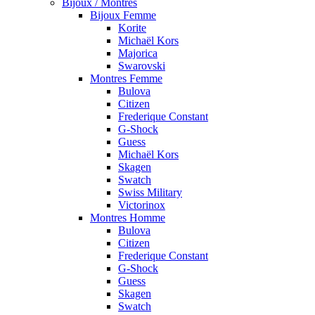
Bijoux / Montres
Bijoux Femme
Korite
Michaël Kors
Majorica
Swarovski
Montres Femme
Bulova
Citizen
Frederique Constant
G-Shock
Guess
Michaël Kors
Skagen
Swatch
Swiss Military
Victorinox
Montres Homme
Bulova
Citizen
Frederique Constant
G-Shock
Guess
Skagen
Swatch