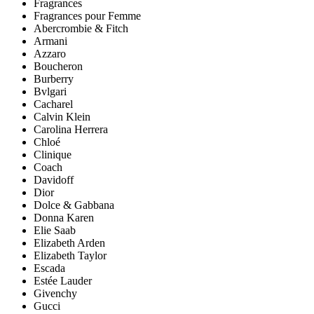
Fragrances
Fragrances pour Femme
Abercrombie & Fitch
Armani
Azzaro
Boucheron
Burberry
Bvlgari
Cacharel
Calvin Klein
Carolina Herrera
Chloé
Clinique
Coach
Davidoff
Dior
Dolce & Gabbana
Donna Karen
Elie Saab
Elizabeth Arden
Elizabeth Taylor
Escada
Estée Lauder
Givenchy
Gucci