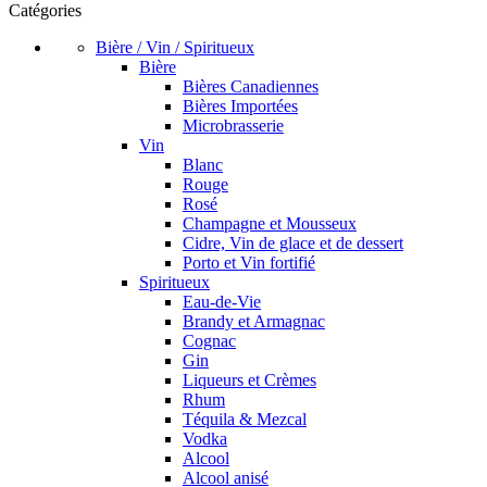
Catégories
Bière / Vin / Spiritueux
Bière
Bières Canadiennes
Bières Importées
Microbrasserie
Vin
Blanc
Rouge
Rosé
Champagne et Mousseux
Cidre, Vin de glace et de dessert
Porto et Vin fortifié
Spiritueux
Eau-de-Vie
Brandy et Armagnac
Cognac
Gin
Liqueurs et Crèmes
Rhum
Téquila & Mezcal
Vodka
Alcool
Alcool anisé