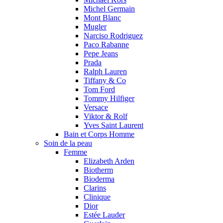
Michel Germain
Mont Blanc
Mugler
Narciso Rodriguez
Paco Rabanne
Pepe Jeans
Prada
Ralph Lauren
Tiffany & Co
Tom Ford
Tommy Hilfiger
Versace
Viktor & Rolf
Yves Saint Laurent
Bain et Corps Homme
Soin de la peau
Femme
Elizabeth Arden
Biotherm
Bioderma
Clarins
Clinique
Dior
Estée Lauder