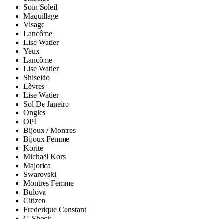
Soin Soleil
Maquillage
Visage
Lancôme
Lise Watier
Yeux
Lancôme
Lise Watier
Shiseido
Lèvres
Lise Watier
Sol De Janeiro
Ongles
OPI
Bijoux / Montres
Bijoux Femme
Korite
Michaël Kors
Majorica
Swarovski
Montres Femme
Bulova
Citizen
Frederique Constant
G-Shock