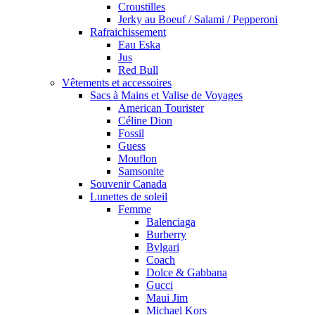
Croustilles
Jerky au Boeuf / Salami / Pepperoni
Rafraichissement
Eau Eska
Jus
Red Bull
Vêtements et accessoires
Sacs à Mains et Valise de Voyages
American Tourister
Céline Dion
Fossil
Guess
Mouflon
Samsonite
Souvenir Canada
Lunettes de soleil
Femme
Balenciaga
Burberry
Bvlgari
Coach
Dolce & Gabbana
Gucci
Maui Jim
Michael Kors