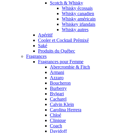
Scotch & Whisky
Whisky écossais
Whisky canadien
Whisky américain
Whiskey irlandais
Whisky autres
Apéritif
Cooler et Cocktail Prémixé
Saké
Produits du Québec
Fragrances
Fragrances pour Femme
Abercrombie & Fitch
Armani
Azzaro
Boucheron
Burberry
Bvlgari
Cacharel
Calvin Klein
Carolina Herrera
Chloé
Clinique
Coach
Davidoff