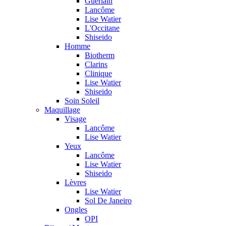
Guerlain
Lancôme
Lise Watier
L'Occitane
Shiseido
Homme
Biotherm
Clarins
Clinique
Lise Watier
Shiseido
Soin Soleil
Maquillage
Visage
Lancôme
Lise Watier
Yeux
Lancôme
Lise Watier
Shiseido
Lèvres
Lise Watier
Sol De Janeiro
Ongles
OPI