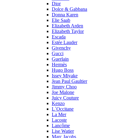
Dior
Dolce & Gabbana
Donna Karen
Elie Saab
Elizabeth Arden
Elizabeth Taylor
Escada
Estée Lauder
Givenchy
Gucci
Guerlain
Hermès
Hugo Boss
Issey Miyake
Jean Paul Gaultier
Jimmy Choo
Joe Malone
Juicy Couture
Kenzo
L`Occitane
La Mer
Lacoste
Lancôme
Lise Watier
Marc Jacobs