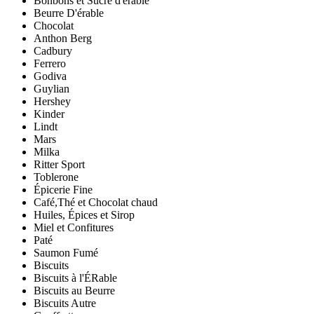
Bonbons et Sucre d'érable
Beurre D'érable
Chocolat
Anthon Berg
Cadbury
Ferrero
Godiva
Guylian
Hershey
Kinder
Lindt
Mars
Milka
Ritter Sport
Toblerone
Épicerie Fine
Café,Thé et Chocolat chaud
Huiles, Épices et Sirop
Miel et Confitures
Paté
Saumon Fumé
Biscuits
Biscuits à l'ÉRable
Biscuits au Beurre
Biscuits Autre