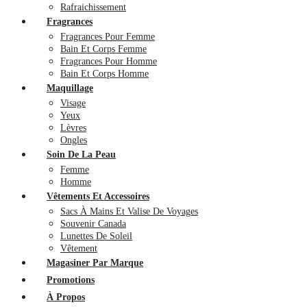
Rafraichissement
Fragrances
Fragrances Pour Femme
Bain Et Corps Femme
Fragrances Pour Homme
Bain Et Corps Homme
Maquillage
Visage
Yeux
Lèvres
Ongles
Soin De La Peau
Femme
Homme
Vêtements Et Accessoires
Sacs À Mains Et Valise De Voyages
Souvenir Canada
Lunettes De Soleil
Vêtement
Magasiner Par Marque
Promotions
À Propos