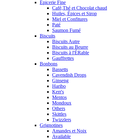
Épicerie Fine
Café,Thé et Chocolat chaud
Huiles, Épices et Sirop
Miel et Confitures
Paté
Saumon Fumé
Biscuits
Biscuits Autre
Biscuits au Beurre
Biscuits à l'ÉRable
Gauffrettes
Bonbons
Bassetts
Cavendish Drops
Ginseng
Haribo
Kerr's
Mentos
Mondoux
Others
Skittles
Twizzlers
Grignotines
Amandes et Noix
Available