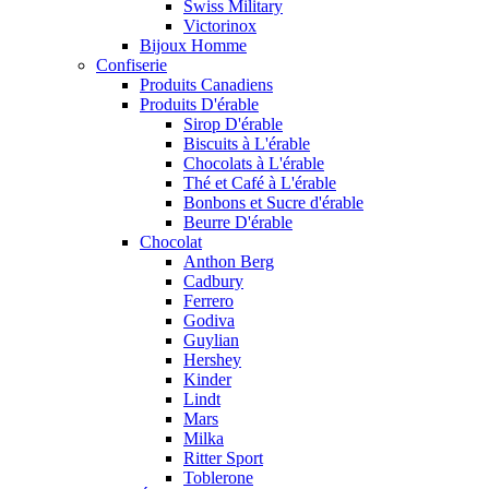
Swiss Military
Victorinox
Bijoux Homme
Confiserie
Produits Canadiens
Produits D'érable
Sirop D'érable
Biscuits à L'érable
Chocolats à L'érable
Thé et Café à L'érable
Bonbons et Sucre d'érable
Beurre D'érable
Chocolat
Anthon Berg
Cadbury
Ferrero
Godiva
Guylian
Hershey
Kinder
Lindt
Mars
Milka
Ritter Sport
Toblerone