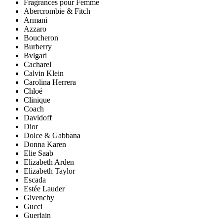
Fragrances pour Femme
Abercrombie & Fitch
Armani
Azzaro
Boucheron
Burberry
Bvlgari
Cacharel
Calvin Klein
Carolina Herrera
Chloé
Clinique
Coach
Davidoff
Dior
Dolce & Gabbana
Donna Karen
Elie Saab
Elizabeth Arden
Elizabeth Taylor
Escada
Estée Lauder
Givenchy
Gucci
Guerlain