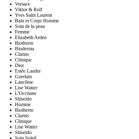
Versace
Viktor & Rolf
Yves Saint Laurent
Bain et Corps Homme
Soin de la peau
Femme
Elizabeth Arden
Biotherm
Bioderma
Clarins
Clinique
Dior
Estée Lauder
Guerlain
Lancôme
Lise Watier
L'Occitane
Shiseido
Homme
Biotherm
Clarins
Clinique
Lise Watier
Shiseido
Soin Soleil