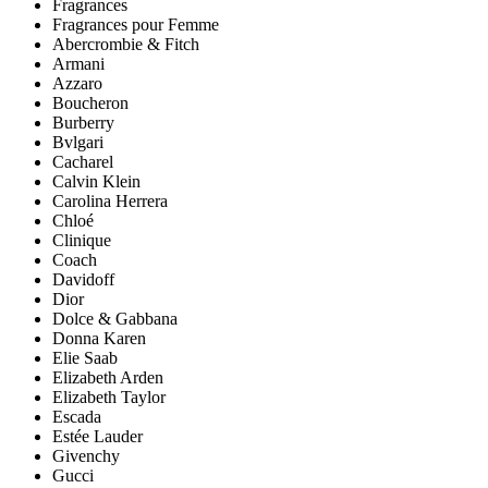
Fragrances
Fragrances pour Femme
Abercrombie & Fitch
Armani
Azzaro
Boucheron
Burberry
Bvlgari
Cacharel
Calvin Klein
Carolina Herrera
Chloé
Clinique
Coach
Davidoff
Dior
Dolce & Gabbana
Donna Karen
Elie Saab
Elizabeth Arden
Elizabeth Taylor
Escada
Estée Lauder
Givenchy
Gucci