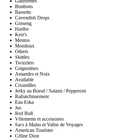
Gauffrettes
Bonbons
Bassetts
Cavendish Drops
Ginseng
Haribo
Kerr's
Mentos
Mondoux
Others
Skittles
Twizzlers
Grignotines
Amandes et Noix
Available
Croustilles
Jerky au Boeuf / Salami / Pepperoni
Rafraichissement
Eau Eska
Jus
Red Bull
Vêtements et accessoires
Sacs à Mains et Valise de Voyages
American Tourister
Céline Dion