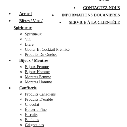
PROMOTIONS
À PROPOS
FAQ
CONTACTEZ-NOUS
Accueil
INFORMATIONS DOUANIÈRES
Bières / Vins /
SERVICE À LA CLIENTÈLE
Spiritueux
Spiritueux
Vin
Bière
Cooler Et Cocktail Prémixé
Produits Du Québec
Bijoux / Montres
Bijoux Femme
Bijoux Homme
Montres Femme
Montres Homme
Confiserie
Produits Canadiens
Produits D'érable
Chocolat
Épicerie Fine
Biscuits
Bonbons
Grignotines