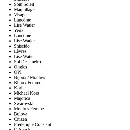
Soin Soleil
Maquillage
Visage
Lancôme
Lise Watier
Yeux
Lancôme
Lise Watier
Shiseido
Lèvres
Lise Watier
Sol De Janeiro
Ongles
OPI
Bijoux / Montres
Bijoux Femme
Korite
Michaël Kors
Majorica
Swarovski
Montres Femme
Bulova
Citizen
Frederique Constant
G-Shock