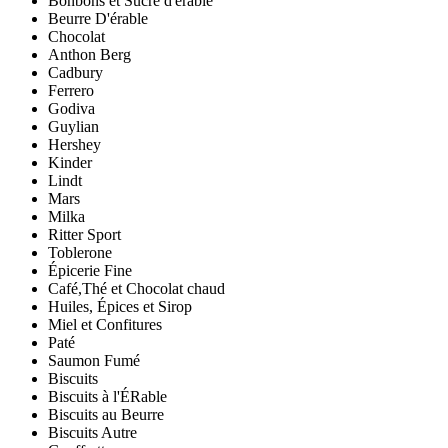
Bonbons et Sucre d'érable
Beurre D'érable
Chocolat
Anthon Berg
Cadbury
Ferrero
Godiva
Guylian
Hershey
Kinder
Lindt
Mars
Milka
Ritter Sport
Toblerone
Épicerie Fine
Café,Thé et Chocolat chaud
Huiles, Épices et Sirop
Miel et Confitures
Paté
Saumon Fumé
Biscuits
Biscuits à l'ÉRable
Biscuits au Beurre
Biscuits Autre