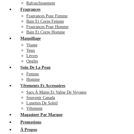
Rafraichissement
Fragrances
Fragrances Pour Femme
Bain Et Corps Femme
Fragrances Pour Homme
Bain Et Corps Homme
Maquillage
Visage
Yeux
Lèvres
Ongles
Soin De La Peau
Femme
Homme
Vêtements Et Accessoires
Sacs À Mains Et Valise De Voyages
Souvenir Canada
Lunettes De Soleil
Vêtement
Magasiner Par Marque
Promotions
À Propos