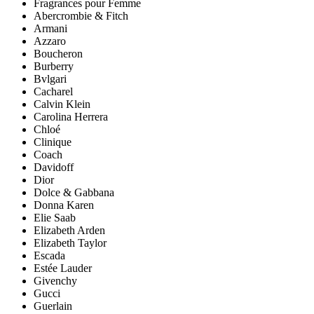
Fragrances pour Femme
Abercrombie & Fitch
Armani
Azzaro
Boucheron
Burberry
Bvlgari
Cacharel
Calvin Klein
Carolina Herrera
Chloé
Clinique
Coach
Davidoff
Dior
Dolce & Gabbana
Donna Karen
Elie Saab
Elizabeth Arden
Elizabeth Taylor
Escada
Estée Lauder
Givenchy
Gucci
Guerlain