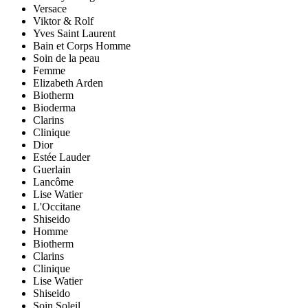
Versace
Viktor & Rolf
Yves Saint Laurent
Bain et Corps Homme
Soin de la peau
Femme
Elizabeth Arden
Biotherm
Bioderma
Clarins
Clinique
Dior
Estée Lauder
Guerlain
Lancôme
Lise Watier
L'Occitane
Shiseido
Homme
Biotherm
Clarins
Clinique
Lise Watier
Shiseido
Soin Soleil